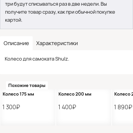
три будут списываться раз в две недели. Вы
получите товар сразу, как при обычной покупке
картой.
Описание
Характеристики
Колесо для самоката Shulz.
Похожие товары
Колесо 175 мм
Колесо 200 мм
Колесо 
1 300₽
1 400₽
1 890₽