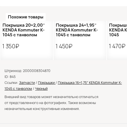
Похожие товары
●
Кол-во ограничено
Покрышка 20×2,00″
Покрышка 24×1,95″
Покрышк
KENDA Kommuter K-
KENDA Kommuter K-
KENDA K
1045 с танволом
1045 с танволом
1045
1 350₽
1 450₽
1 470₽
Штрихкод: 2000008304870
ID: 845
Ссылки:
Запчасти
/
Покрышки
/
Покрышка 16×1,75″ KENDA Kommuter K-
1045 с танволом
/
Черный
Внешний вид товаров может незначительно отличаться
от представленного на фотографиях. Также возможны
незначительные конструктивные изменения.