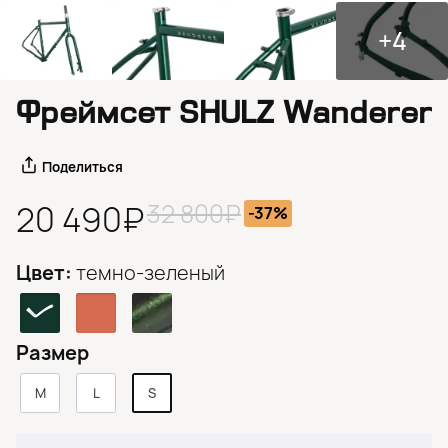
+4
Фреймсет SHULZ Wanderer
Поделиться
32 800₽
20 490₽
-37%
Цвет:
темно-зеленый
Размер
M
L
S