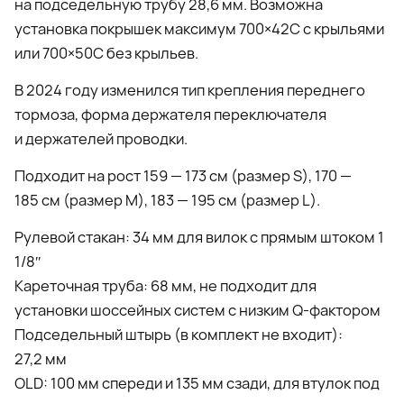
на подседельную трубу 28,6 мм. Возможна
установка покрышек максимум 700×42C с крыльями
или 700×50С без крыльев.
В 2024 году изменился тип крепления переднего
тормоза, форма держателя переключателя
и держателей проводки.
Подходит на рост 159 — 173 см (размер S), 170 —
185 см (размер M), 183 — 195 см (размер L).
Рулевой стакан: 34 мм для вилок с прямым штоком 1
1/8″
Кареточная труба: 68 мм, не подходит для
установки шоссейных систем с низким Q-фактором
Подседельный штырь (в комплект не входит):
27,2 мм
OLD: 100 мм спереди и 135 мм сзади, для втулок под