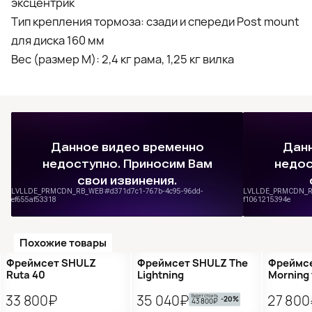
эксцентрик
Тип крепления тормоза: сзади и спереди Post mount
для диска 160 мм
Вес (размер М): 2,4 кг рама, 1,25 кг вилка
Похожие товары
Предзаказ
Распр
Фреймсет SHULZ
Фреймсет SHULZ The
Фреймс
Ruta 40
Lightning
Morning 
33 800₽
35 040₽
27 800
Будет стоить
-20%
43 800₽