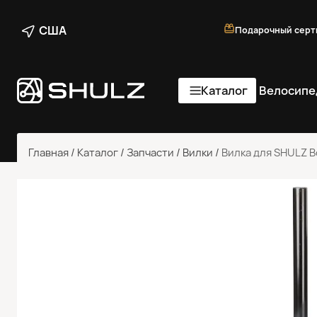
США
Подарочный серт
Каталог
Велосипе
Главная
/
Каталог
/
Запчасти
/
Вилки
/
Вилка для SHULZ Bo