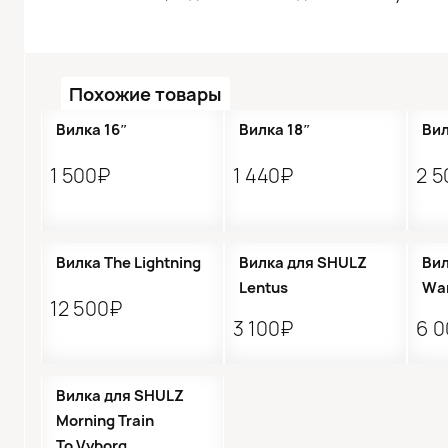
Похожие товары
Вилка 16″
Вилка 18″
Вил
1 500₽
1 440₽
2 
Вилка The Lightning
Вилка для SHULZ
Вил
Lentus
Wa
12 500₽
3 100₽
6 
Вилка для SHULZ
Morning Train
To Vyborg