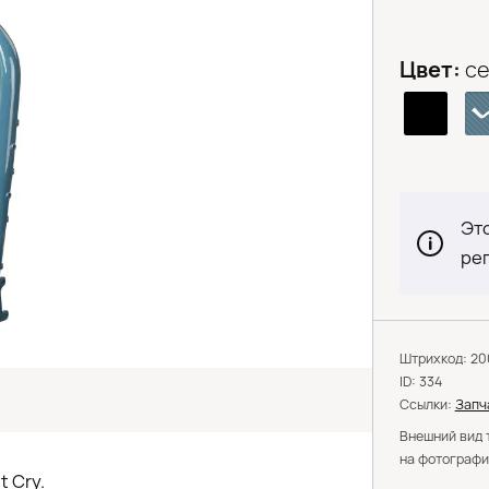
Цвет:
се
Это
ре
Штрихкод: 2
ID: 334
Ссылки:
Запч
Внешний вид 
на фотографи
t Cry.