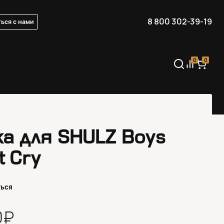
8 800 302-39-19
ься с нами
0
0
ка для SHULZ Boys
t Cry
ться
0₽