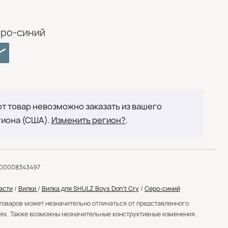
ро-синий
т товар невозможно заказать из вашего
гиона (США).
Изменить регион?
.
000008343497
асти
/
Вилки
/
Вилка для SHULZ Boys Don’t Cry
/
Серо-синий
товаров может незначительно отличаться от представленного
ях. Также возможны незначительные конструктивные изменения.