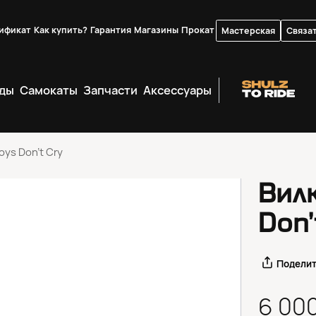
ификат
Как купить?
Гарантия
Магазины
Прокат
Мастерская
Связат
ды
Самокаты
Запчасти
Аксессуары
ys Don’t Cry
Вил
Don’
Подели
6 00