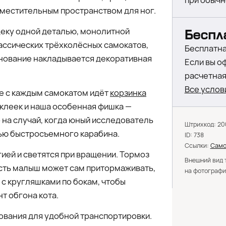
при обычн
местительным пространством для ног.
деку одной деталью, монолитной
Беспл
лассических трёхколёсных самокатов,
Бесплатна
снование накладывается декоративная
Если вы о
расчетная 
Все услов
те с каждым самокатом идёт
корзинка
аклеек и наша особенная фишка —
р на случай, когда юный исследователь
Штрихкод: 2
щью быстросъемного карабина.
ID: 738
Ссылки:
Само
гией и светятся при вращении. Тормоз
Внешний вид 
есть малыш может сам притормаживать,
на фотографи
 с кругляшками по бокам, чтобы
т обгона кота.
нования для удобной транспортировки.