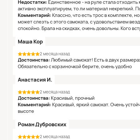
Недостатки:
Единственное - на руле стала отходить 
активно эксплуатируем, то ли материал некрепкий. П
Комментарий:
Классно, что есть трос в комплекте, н
может слезть с этого самоката, с удовольствием вез
спокойно. Брала на скидках, очень довольны. Кого вс
Маша Кор
2 месяца назад
Достоинства:
Любимый самокат! Есть в двух размера
Обязательно с корзиночкой берите, очень удобно
Анастасия И.
2 месяца назад
Достоинства:
Красивый, прочный
Комментарий:
Красивый, яркий самокат. Очень устой
высоте
Роман Дубровских
2 месяца назад