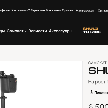
ификат
Как купить?
Гарантия
Магазины
Прокат
Мастерская
Связат
ды
Самокаты
Запчасти
Аксессуары
САМОКАТ
SH
На рост 
Подели
6 50