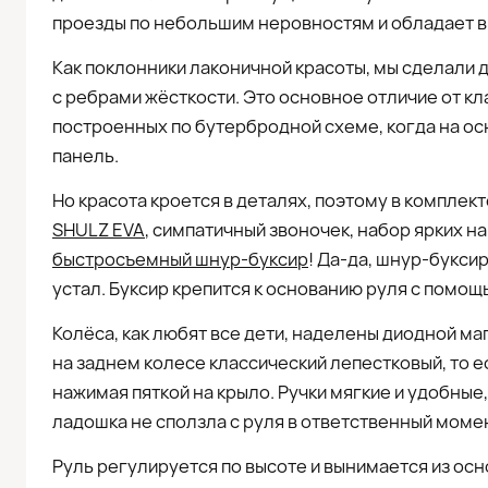
проезды по небольшим неровностям и обладает в
Как поклонники лаконичной красоты, мы сделали 
с ребрами жёсткости. Это основное отличие от к
построенных по бутербродной схеме, когда на о
панель.
Но красота кроется в деталях, поэтому в комплек
SHULZ EVA
, симпатичный звоночек, набор ярких н
быстросъемный шнур-буксир
! Да-да, шнур-букси
устал. Буксир крепится к основанию руля с помо
Колёса, как любят все дети, наделены диодной ма
на заднем колесе классический лепестковый, то 
нажимая пяткой на крыло. Ручки мягкие и удобные,
ладошка не сползла с руля в ответственный момен
Руль регулируется по высоте и вынимается из ос