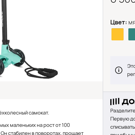
Цвет:
м
Это
ре
Разделите
рёхколесный самокат.
Первую до
мых маленьких на рост от 100
списыватьс
 Он стабилен в поворотах, прощает