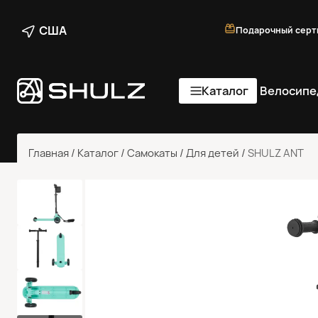
США
Подарочный серт
Каталог
Велосипе
Главная
/
Каталог
/
Самокаты
/
Для детей
/
SHULZ ANT