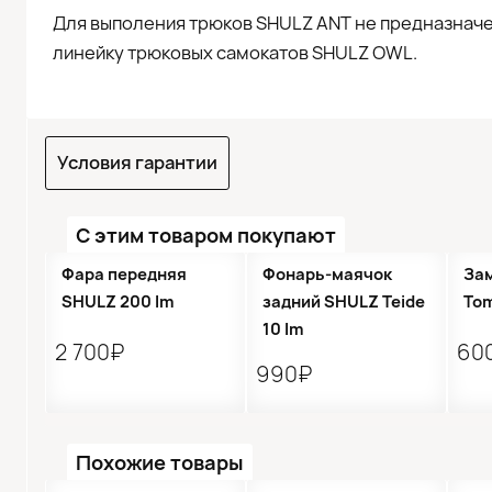
Для выполения трюков SHULZ ANT не предназначе
линейку трюковых самокатов SHULZ OWL.
Условия гарантии
С этим товаром покупают
Фара передняя
Фонарь-маячок
За
SHULZ 200 lm
задний SHULZ Teide
To
10 lm
2 700₽
60
990₽
Похожие товары