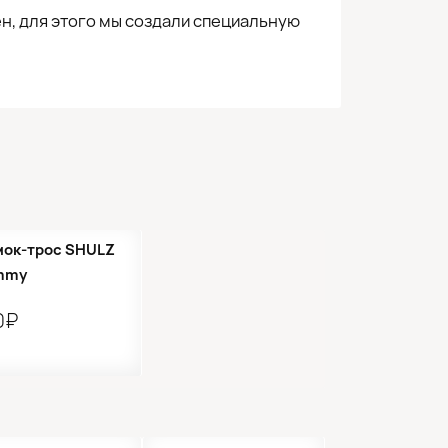
н, для этого мы создали специальную
мок-трос SHULZ
mmy
0₽