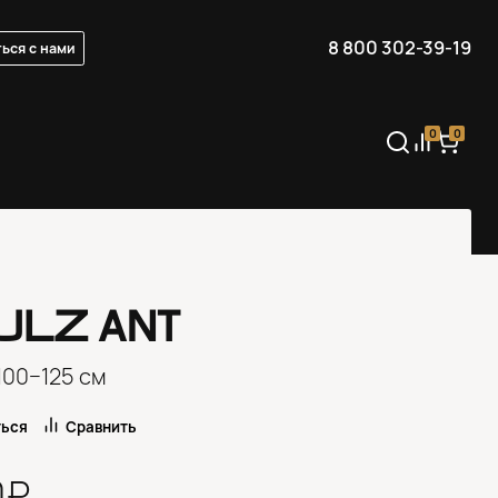
8 800 302-39-19
ься с нами
0
0
ULZ
ANT
100−125 см
ться
Сравнить
0₽