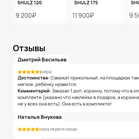
SHULZ 120
SHULZ 175
SHU
9 200₽
11 900₽
9 
Отзывы
Дмитрий Васильев
вчера
Достоинства:
Самокат прикольный, на площадках тако
мягкое, ребёнку нравится.
Комментарий:
Заказал 1 доп. корзину, потому что в о
комплекте (указано что наклейки в подарок, а корзина
не у всех она есть). Она есть в комплекте!
Наталья Внукова
одна неделя назад