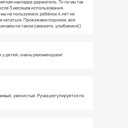
мягкая накладка-держатель. То ли мы так
осле 3 месяцев использования.
о мы не пользуемся, ребёнок 4 лет не
де кататься. Проезжаем порожки, все
тречаем на таком самокате, улыбаемся))
х у детей, очень рекомендуем!
чивый, увесистый. Ручка регулируется по