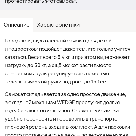
протестировать
этот самокат.
Описание
Характеристики
Городской двухколесный самокат для детей
и подростков: подойдет даже тем, кто только учится
кататься. Весит всего 3,4 кг и при этом выдерживает
нагрузку до 50 кг, а ещё может расти вместе
с ребенком: руль регулируется с помощью
телескопической ручки под рост до 150 см.
Самокат складывается за одно простое движение,
а складной механизм WEDGE прослужит долгие
годы без люфтов и скрипов. Сложенный самокат
удобно переносить и перевозить в транспорте —
плечевой ремень входит в комплект. А для парковки
просто поставьте его на деку — подножка не нужна.