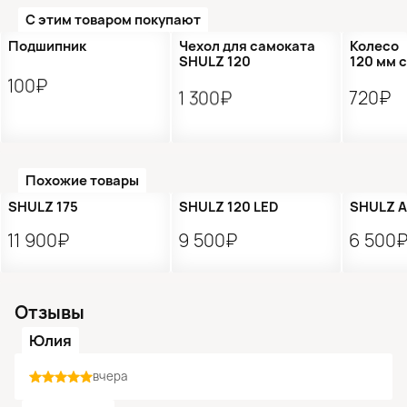
С этим товаром покупают
Подшипник
Чехол для самоката
Колесо
SHULZ 120
120 мм 
100₽
1 300₽
720₽
Похожие товары
SHULZ 175
SHULZ 120 LED
SHULZ 
11 900₽
9 500₽
6 500
Отзывы
Юлия
вчера