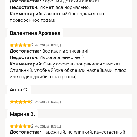
Достоинства:
Хороший детский самокат
Недостатки:
Их нет, все нормально.
Комментарий:
Известный бренд, качество
проверенное годами.
Валентина Аржаева
2 месяца назад
Достоинства:
Все как и в описании!
Недостатки:
Из совершенно нет)
Комментарий:
Сыну ооочень понравился самокат.
Стильный, удобный Уже обклеили наклейками, плюс
идет один джибитс на кроксы)
Анна С.
2 месяца назад
Марина В.
2 месяца назад
Достоинства:
Надежный, не хлипкий, качественный.