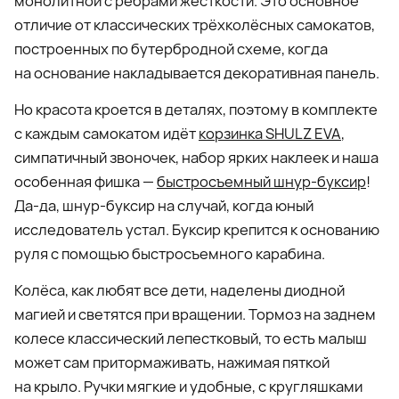
монолитной с ребрами жёсткости. Это основное
отличие от классических трёхколёсных самокатов,
построенных по бутербродной схеме, когда
на основание накладывается декоративная панель.
Но красота кроется в деталях, поэтому в комплекте
с каждым самокатом идёт
корзинка SHULZ EVA
,
симпатичный звоночек, набор ярких наклеек и наша
особенная фишка —
быстросъемный шнур-буксир
!
Да-да, шнур-буксир на случай, когда юный
исследователь устал. Буксир крепится к основанию
руля с помощью быстросъемного карабина.
Колёса, как любят все дети, наделены диодной
магией и светятся при вращении. Тормоз на заднем
колесе классический лепестковый, то есть малыш
может сам притормаживать, нажимая пяткой
на крыло. Ручки мягкие и удобные, с кругляшками