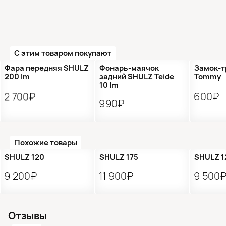
С этим товаром покупают
Фара передняя SHULZ
Фонарь-маячок
Замок-т
200 lm
задний SHULZ Teide
Tommy
10 lm
2 700₽
600₽
990₽
Похожие товары
SHULZ 120
SHULZ 175
SHULZ 1
9 200₽
11 900₽
9 500
Отзывы