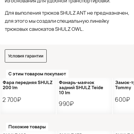
из основания для удобной транспортировки.
Для выполения трюков SHULZ ANT не предназначен,
для этого мы создали специальную линейку
трюковых самокатов SHULZ OWL.
Условия гарантии
С этим товаром покупают
Фара передняя SHULZ
Фонарь-маячок
Замок-т
200 lm
задний SHULZ Teide
Tommy
10 lm
2 700₽
600₽
990₽
Похожие товары