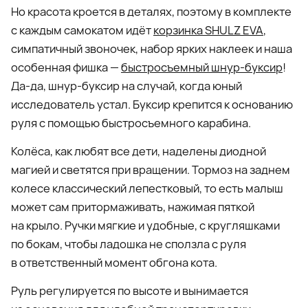
Но красота кроется в деталях, поэтому в комплекте
с каждым самокатом идёт
корзинка SHULZ EVA
,
симпатичный звоночек, набор ярких наклеек и наша
особенная фишка —
быстросъемный шнур-буксир
!
Да-да, шнур-буксир на случай, когда юный
исследователь устал. Буксир крепится к основанию
руля с помощью быстросъемного карабина.
Колёса, как любят все дети, наделены диодной
магией и светятся при вращении. Тормоз на заднем
колесе классический лепестковый, то есть малыш
может сам притормаживать, нажимая пяткой
на крыло. Ручки мягкие и удобные, с кругляшками
по бокам, чтобы ладошка не сползла с руля
в ответственный момент обгона кота.
Руль регулируется по высоте и вынимается