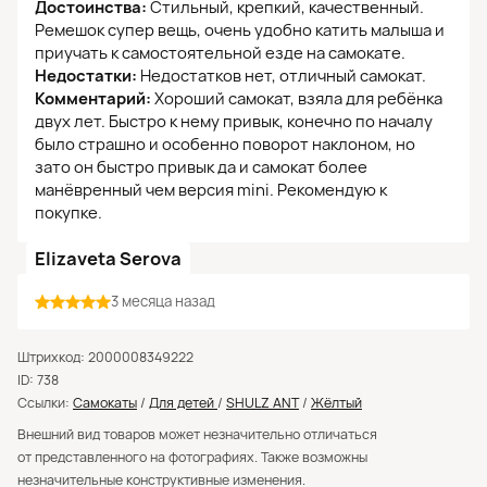
Достоинства:
Стильный, крепкий, качественный.
Ремешок супер вещь, очень удобно катить малыша и
приучать к самостоятельной езде на самокате.
Недостатки:
Недостатков нет, отличный самокат.
Комментарий:
Хороший самокат, взяла для ребёнка
двух лет. Быстро к нему привык, конечно по началу
было страшно и особенно поворот наклоном, но
зато он быстро привык да и самокат более
манёвренный чем версия mini. Рекомендую к
покупке.
Elizaveta Serova
3 месяца назад
Штрихкод: 2000008349222
ID: 738
Ссылки:
Самокаты
/
Для детей
/
SHULZ ANT
/
Жёлтый
Внешний вид товаров может незначительно отличаться
от представленного на фотографиях. Также возможны
незначительные конструктивные изменения.