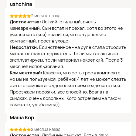
ushchina
2 месяца назад
Достоинства:
Легкий, стильный, очень
маневренный. Сын встал и поехал, хотя до этого не
учился кататься) нравится, что он довольно
компактный, прост в уходе.
Недостатки:
Единственное - на руле стала отходить
мягкая накладка-держатель. То ли мы так активно
эксплуатируем, то ли материал некрепкий. После 3
месяцев использования.
Комментарий:
Классно, что есть трос в комплекте,
но мы не пользуемся, ребёнок 4 лет не может слезть
с этого самоката, с удовольствием везде кататься.
Проезжаем порожки, все спокойно. Брала на
скидках, очень довольны. Кого встречаем на таком
самокате, улыбаемся))
Маша Кор
2 месяца назад
Достоинства:
Любимый самокат! Есть в двух