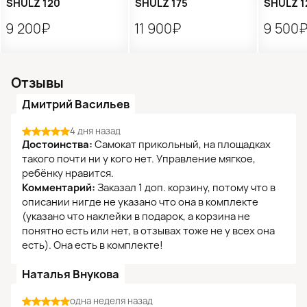
SHULZ 120
SHULZ 175
SHULZ 1
9 200₽
11 900₽
9 500
Отзывы
Дмитрий Васильев
4 дня назад
Достоинства:
Самокат прикольный, на площадках
такого почти ни у кого нет. Управление мягкое,
ребёнку нравится.
Комментарий:
Заказал 1 доп. корзину, потому что в
описании нигде не указано что она в комплекте
(указано что наклейки в подарок, а корзина не
понятно есть или нет, в отзывах тоже не у всех она
есть). Она есть в комплекте!
Наталья Внукова
одна неделя назад