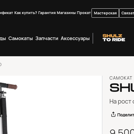
ификат
Как купить?
Гарантия
Магазины
Прокат
Мастерская
Связат
ды
Самокаты
Запчасти
Аксессуары
D
САМОКАТ
SH
На рост 
Подели
9 50