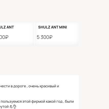
ULZ ANT
SHULZ ANT MINI
500₽
5 300₽
нести в дороге , очень красивый и
 пользуемся этой фирмой какой год , были
утой 💪👌