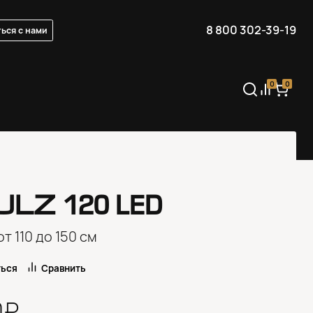
8 800 302-39-19
ься с нами
0
0
ULZ
120 LED
от 110 до 150 см
ться
Сравнить
0₽