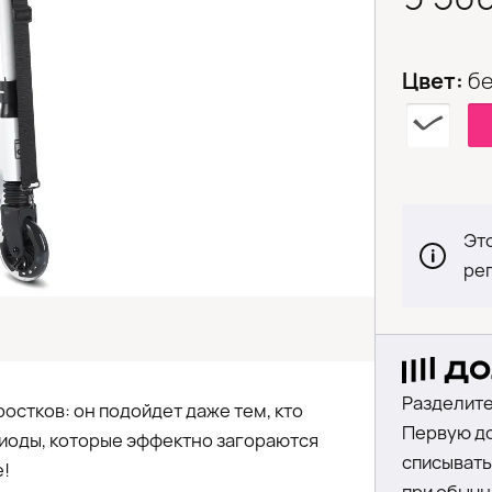
Цвет:
б
Это
ре
Разделите
остков: он подойдет даже тем, кто
Первую до
одиоды, которые эффектно загораются
списыватьс
е!