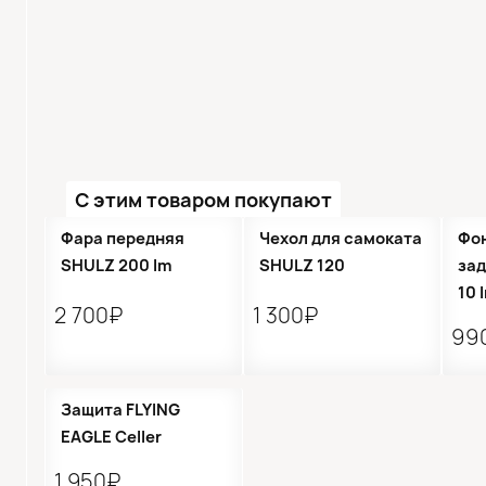
С этим товаром покупают
Фара передняя
Чехол для самоката
Фо
SHULZ 200 lm
SHULZ 120
зад
10 
2 700₽
1 300₽
99
Защита FLYING
EAGLE Celler
1 950₽