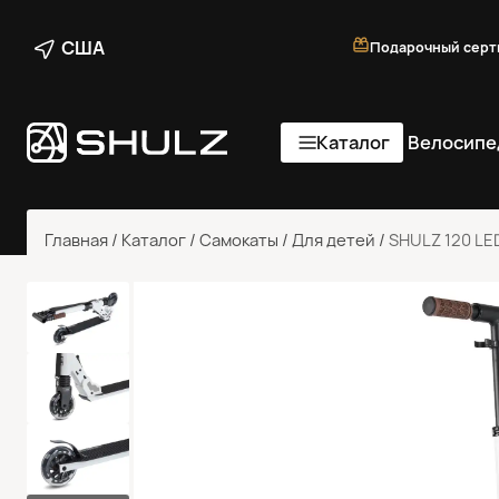
США
Подарочный серт
Каталог
Велосипе
Главная
/
Каталог
/
Самокаты
/
Для детей
/
SHULZ 120 LE