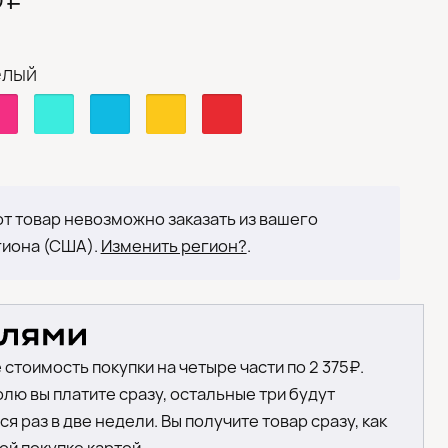
елый
т товар невозможно заказать из вашего
гиона (США).
Изменить регион?
.
 стоимость покупки на четыре части по 2 375₽.
лю вы платите сразу, остальные три будут
я раз в две недели. Вы получите товар сразу, как