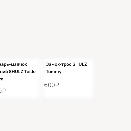
нарь-маячок
Замок-трос SHULZ
ний SHULZ Teide
Tommy
lm
600₽
0₽