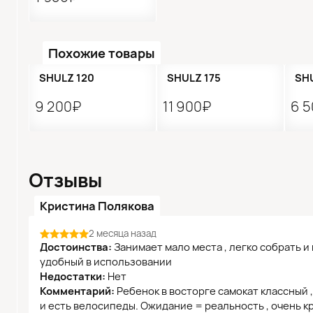
Похожие товары
SHULZ 120
SHULZ 175
SH
9 200₽
11 900₽
6 
Отзывы
Кристина Полякова
2 месяца назад
Достоинства:
Занимает мало места , легко собрать и 
удобный в использовании
Недостатки:
Нет
Комментарий:
Ребенок в восторге самокат классный ,
и есть велосипеды. Ожидание = реальность , очень кр