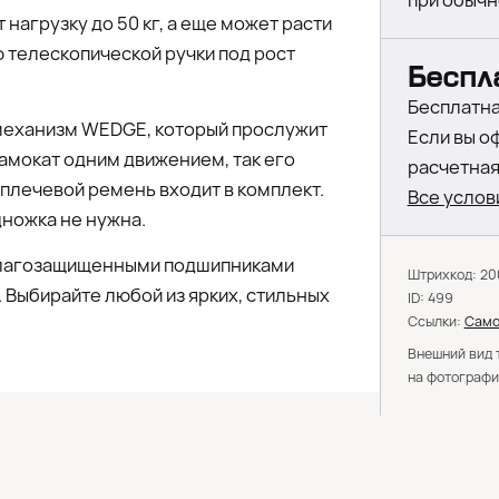
при обычн
 нагрузку до 50 кг, а еще может расти
 телескопической ручки под рост
Беспл
Бесплатна
механизм WEDGE, который прослужит
Если вы о
самокат одним движением, так его
расчетная 
 плечевой ремень входит в комплект.
Все услов
дножка не нужна.
влагозащищенными подшипниками
Штрихкод: 2
 Выбирайте любой из ярких, стильных
ID: 499
Ссылки:
Само
Внешний вид 
на фотографи