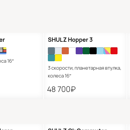
дские и шоссейные
Туринг и гревел-
ектровелосипеды
Самокаты для взр
велосипеды
 и туринг фреймсеты
Горные фреймс
Аксессуары
er
SHULZ Hopper 3
еса 16″
3 скорости, планетарная втулка,
колеса 16″
48 700₽