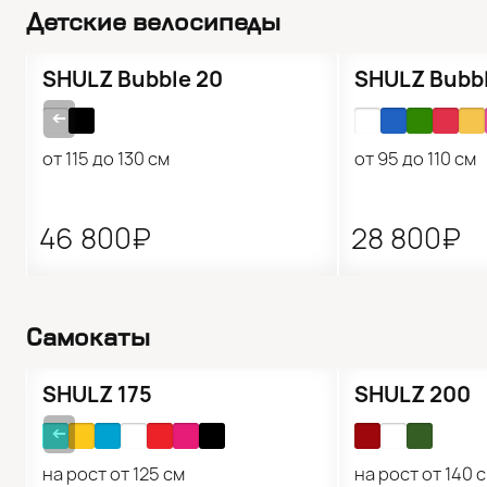
Детские велосипеды
Подарок 🎁
Подарок 🎁
SHULZ Bubble 20
SHULZ Bubbl
➔
от 115 до 130 см
от 95 до 110 см
46 800₽
28 800₽
Самокаты
SHULZ 175
SHULZ 200
➔
на рост от 125 см
на рост от 140 