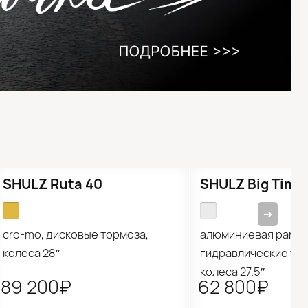
Новинка
Новинка
SHULZ Ruta 40
SHULZ Big Time
➔
cro-mo, дисковые тормоза,
алюминиевая рама,
колеса 28″
гидравлические то
колеса 27.5″
89 200₽
62 800₽