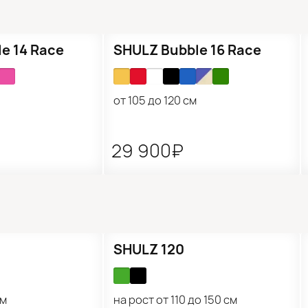
Подарок 🎁
e 14 Race
SHULZ Bubble 16 Race
от 105 до 120 см
29 900₽
SHULZ 120
см
на рост от 110 до 150 см