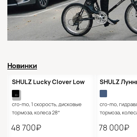
Новинки
Новинка
Новинка
SHULZ Lucky Clover Low
SHULZ Лунн
➔
cro-mo, 1 скорость, дисковые
cro-mo, гидрав
тормоза, колеса 28″
тормоза, колес
48 700₽
78 000₽