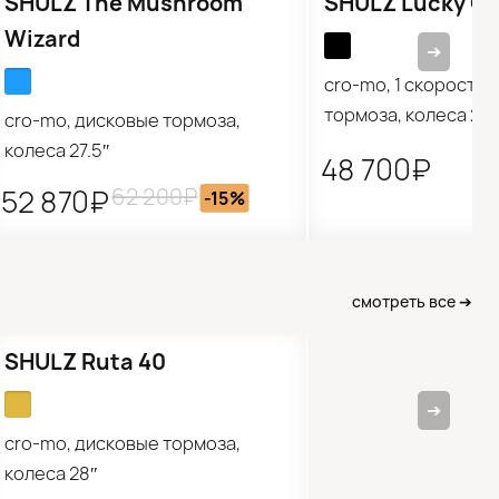
SHULZ The Mushroom
SHULZ Lucky Cl
Wizard
➔
cro-mo, 1 скорость,
тормоза, колеса 28
cro-mo, дисковые тормоза,
колеса 27.5″
48 700₽
62 200₽
52 870₽
-15%
смотреть все ➔
Новинка
SHULZ Ruta 40
➔
cro-mo, дисковые тормоза,
колеса 28″