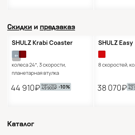
Скидки
и
предзаказ
Предзаказ
Предзаказ
SHULZ Krabi Coaster
SHULZ Easy
➔
колеса 24″, 3 скорости,
8 скоростей, к
планетарная втулка
44 910₽
38 070₽
Будет стоить
Будет
-10%
49 900₽
42 
Каталог