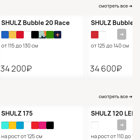
смотреть все ➔
Подарок 🎁
Подарок 🎁
SHULZ Bubble 20 Race
SHULZ Bubble 2
➔
от 115 до 130 см
от 125 до 140 см
34 200₽
34 600₽
смотреть все ➔
SHULZ 175
SHULZ 120 LED
➔
на рост от 125 см
на рост от 110 до 15