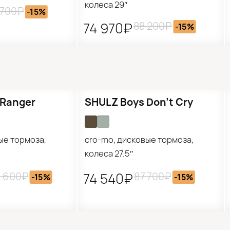
колеса 29″
 700₽
-15%
88 200₽
74 970₽
-15%
Распродажа
 Ranger
SHULZ Boys Don’t Cry
ые тормоза,
cro-mo, дисковые тормоза,
колеса 27.5″
 600₽
87 700₽
74 540₽
-15%
-15%