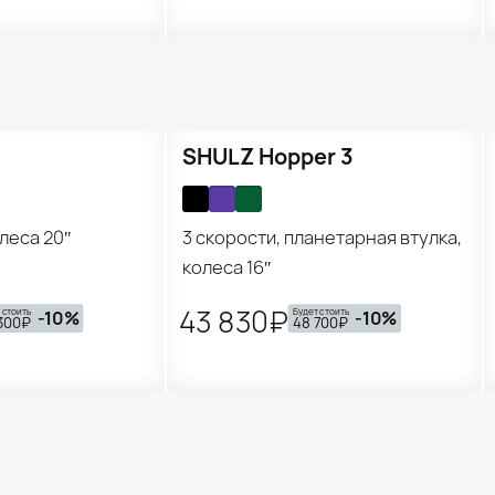
Предзаказ
SHULZ Hopper 3
олеса 20″
3 скорости, планетарная втулка,
колеса 16″
43 830₽
 стоить
Будет стоить
-10%
-10%
300₽
48 700₽