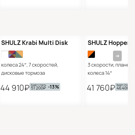
Предзаказ
Предзаказ
SHULZ Krabi Multi Disk
SHULZ Hopper M
➔
колеса 24″, 7 скоростей,
3 скорости, планета
дисковые тормоза
колеса 14″
44 910₽
41 760₽
Будет стоить
Будет стоить
-13%
51 200₽
46 400₽