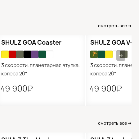
байки
Горные велосипеды
ослых
Детские самокаты
еты
Городские и шоссейные
фреймсеты
смотреть все ➔
SHULZ GOA Coaster
SHULZ GOA V-b
➔
3 скорости, планетарная втулка,
3 скорости, планета
колеса 20″
колеса 20″
49 900₽
49 900₽
смотреть все ➔
Распродажа
Новинка