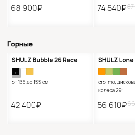
87
68 900₽
74 540₽
Горные
Подарок 🎁
Распродажа
SHULZ Bubble 26 Race
SHULZ Lone
➔
от 135 до 155 см
cro-mo, дисков
колеса 29″
66
42 400₽
56 610₽