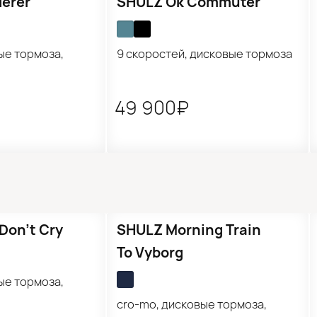
erer
SHULZ Ok Commuter
ые тормоза,
9 скоростей, дисковые тормоза
49 900₽
Распродажа
Don’t Cry
SHULZ Morning Train
To Vyborg
ые тормоза,
cro-mo, дисковые тормоза,