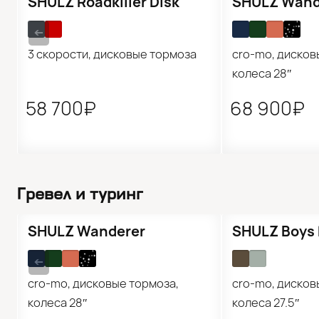
SHULZ Roadkiller Disk
SHULZ Wand
➔
3 скорости, дисковые тормоза
cro-mo, дисков
колеса 28″
58 700₽
68 900₽
Гревел и туринг
Распродажа
SHULZ Wanderer
SHULZ Boys 
➔
cro-mo, дисковые тормоза,
cro-mo, дисков
колеса 28″
колеса 27.5″