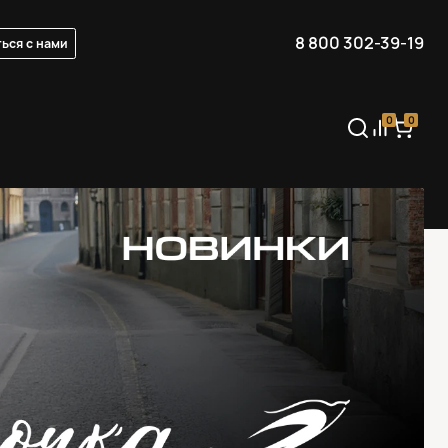
8 800 302-39-19
ься с нами
0
0