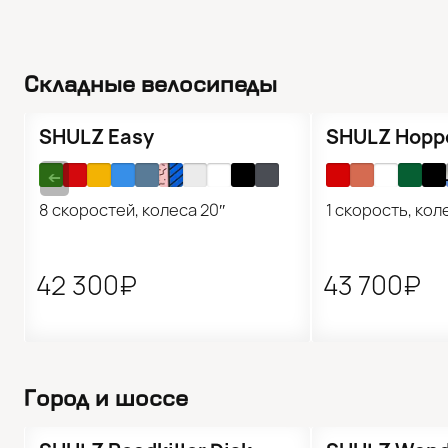
Складные велосипеды
Горо
Детские велосипеды
Эл
Трюковые самокаты
Гревел
Запчасти
Складные велосипеды
SHULZ Easy
SHULZ Hopp
➔
8 скоростей, колеса 20″
1 скорость, кол
42 300₽
43 700₽
Город и шоссе