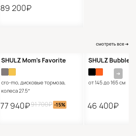
89 200₽
смотреть все ➔
Распродажа
Подарок 🎁
SHULZ Mom’s Favorite
SHULZ Bubble 2
➔
cro-mo, дисковые тормоза,
от 145 до 165 см
колеса 27.5″
91 700₽
77 940₽
46 400₽
-15%