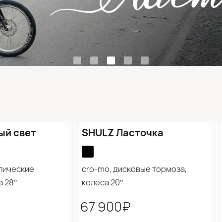
Новинка
ый свет
SHULZ Ласточка
лические
cro-mo, дисковые тормоза,
а 28″
колеса 20″
67 900₽